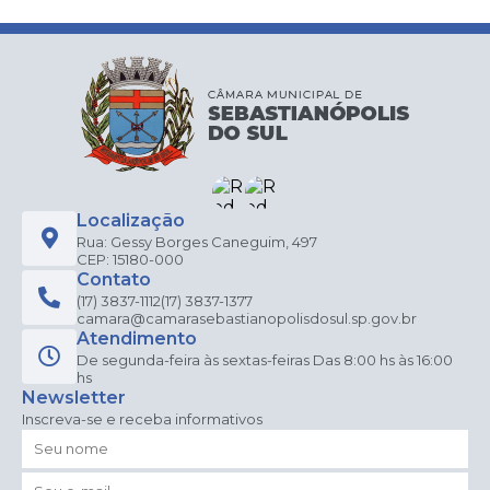
Localização
Rua: Gessy Borges Caneguim, 497
CEP: 15180-000
Contato
(17) 3837-1112
(17) 3837-1377
camara@camarasebastianopolisdosul.sp.gov.br
Atendimento
De segunda-feira às sextas-feiras Das 8:00 hs às 16:00
hs
Newsletter
Inscreva-se e receba informativos