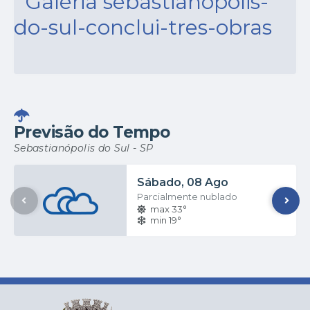
ASSISTÊNCIA SOCIAL
21/07/2025
Visita especial do Deputado Estadual Carlão
Pignatari
VER MAIS
NOTÍCIAS
07/09/2022
Sebastianópolis do Sul conclui três obras
Previsão do Tempo
VER MAIS
Sebastianópolis do Sul - SP
Sábado
08 Ago
Parcialmente nublado
max 33°
min 19°