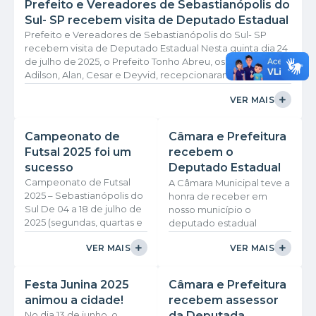
Prefeito e Vereadores de Sebastianópolis do
Sul- SP recebem visita de Deputado Estadual
Prefeito e Vereadores de Sebastianópolis do Sul- SP
recebem visita de Deputado Estadual Nesta quinta dia 24
de julho de 2025, o Prefeito Tonho Abreu, os vereadores
Adilson, Alan, Cesar e Deyvid, recepcionaram na Câmara
Municipal de Sebastianópolis do Sul- SP, o Deputado
VER MAIS
Estadual Luiz Claudio Marcolino e seus assessores. No
encontro, o prefeito e os vereadores puderam estar
falando das carências e necessidades do município, além
Campeonato de
Câmara e Prefeitura
disso foram feito pedidos especiais ao...
Futsal 2025 foi um
recebem o
sucesso
Deputado Estadual
Campeonato de Futsal
Valdomiro Lopes
A Câmara Municipal teve a
2025 – Sebastianópolis do
honra de receber em
Sul De 04 a 18 de julho de
nosso município o
2025 (segundas, quartas e
deputado estadual
sextas) Ginásio de
Valdomiro Lopes, na
VER MAIS
VER MAIS
Esportes Jesse Henrique
ocasião oficializado a
de Carvalho Entre os dias
entrega de uma saveiro
04 e 18 de julho, o Ginásio
doada através de uma
Festa Junina 2025
Câmara e Prefeitura
de Esportes de
emenda parlamentar e
animou a cidade!
recebem assessor
Sebastianópolis do Sul foi
também foi doado mais
No dia 13 de junho, o
da Deputada