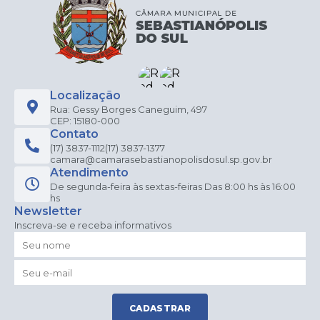
Localização
Rua: Gessy Borges Caneguim, 497
CEP: 15180-000
Contato
(17) 3837-1112
(17) 3837-1377
camara@camarasebastianopolisdosul.sp.gov.br
Atendimento
De segunda-feira às sextas-feiras Das 8:00 hs às 16:00
hs
Newsletter
Inscreva-se e receba informativos
CADASTRAR